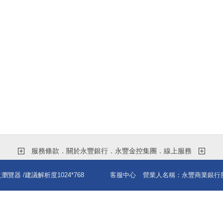
服務條款．關於永豐銀行．永豐金控集團．線上服務
之瀏覽器
/建議解析度1024*768
客服中心
營業人名稱：永豐商業銀行