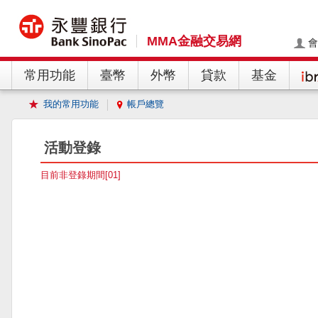
MMA金融交易網
會
常用功能
臺幣
外幣
貸款
基金
我的常用功能
帳戶總覽
活動登錄
目前非登錄期間[01]