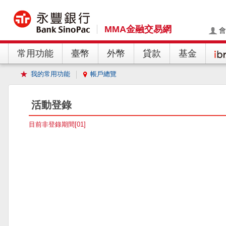
MMA金融交易網
會
常用功能
臺幣
外幣
貸款
基金
我的常用功能
帳戶總覽
活動登錄
目前非登錄期間[01]