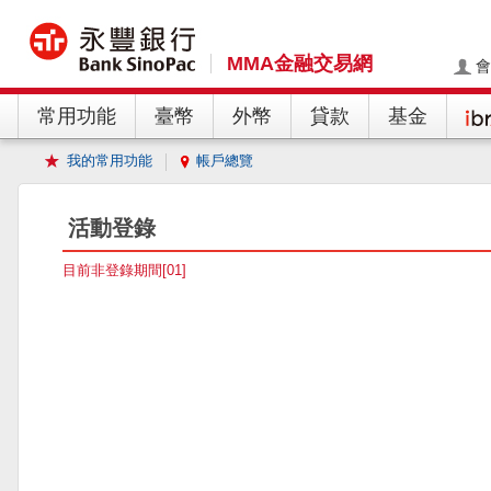
MMA金融交易網
會
常用功能
臺幣
外幣
貸款
基金
我的常用功能
帳戶總覽
活動登錄
目前非登錄期間[01]