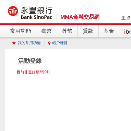
MMA金融交易網
會
常用功能
臺幣
外幣
貸款
基金
我的常用功能
帳戶總覽
活動登錄
目前非登錄期間[01]