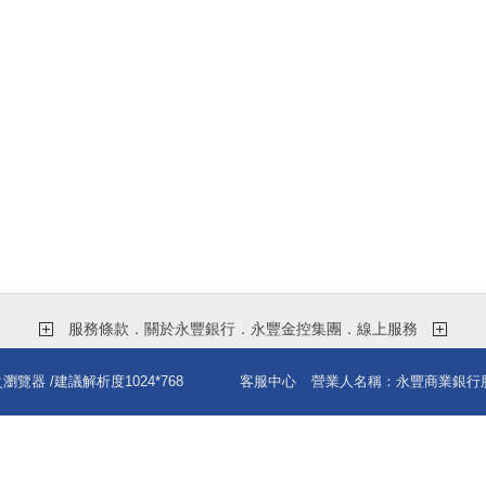
服務條款．關於永豐銀行．永豐金控集團．線上服務
之瀏覽器
/建議解析度1024*768
客服中心
營業人名稱：永豐商業銀行