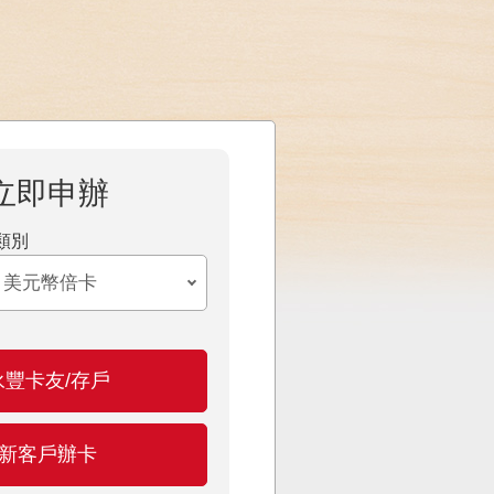
立即申辦
類別
永豐卡友/存戶
新客戶辦卡