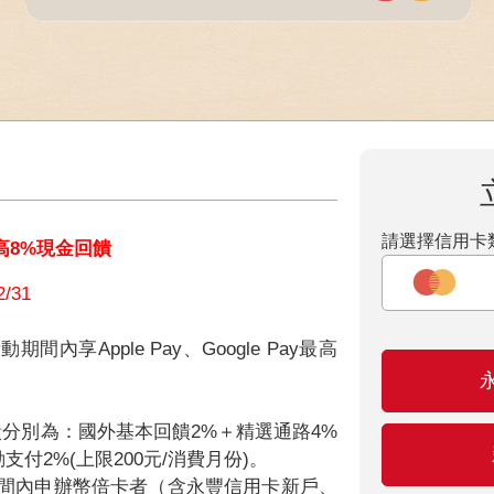
請選擇信用卡
高8%現金回饋
/31
內享Apple Pay、Google Pay最高
饋分別為：國外基本回饋2%＋精選通路4%
動支付2%(上限200元/消費月份)。
間內申辦幣倍卡者（含永豐信用卡新戶、