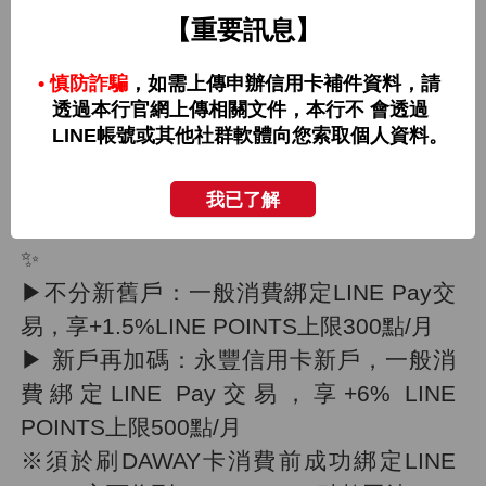
【重要訊息】
【永豐DAWAY卡 符合DAWAY GO等級
LINE Pay最高10%】
• 慎防詐騙
，如需上傳申辦信用卡補件資料，請
透過本行官網上傳相關文件，本行不 會透過
活動期間：2026/7/1-12/31
LINE帳號或其他社群軟體向您索取個人資料。
基礎回饋一般消費國內0.5%，國外2.5%
LINE POINTS 無上限
我已了解
✨DAWAY GO等級專屬LINE Pay加碼回饋
✨
▶不分新舊戶：一般消費綁定LINE Pay交
易，享+1.5%LINE POINTS上限300點/月
▶ 新戶再加碼：永豐信用卡新戶，一般消
費綁定LINE Pay交易，享+6% LINE
POINTS上限500點/月
※須於刷DAWAY卡消費前成功綁定LINE