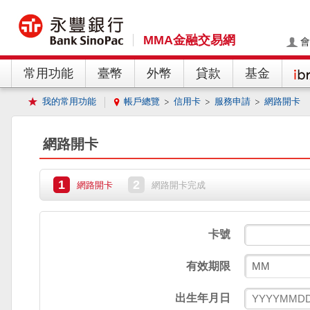
MMA金融交易網
會
常用功能
臺幣
外幣
貸款
基金
我的常用功能
帳戶總覽
信用卡
服務申請
網路開卡
網路開卡
1
2
網路開卡
網路開卡完成
卡號
有效期限
出生年月日