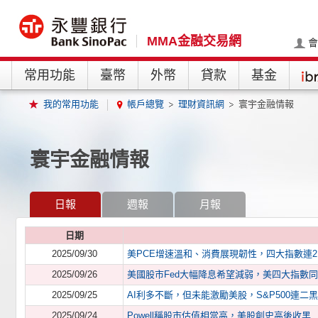
MMA金融交易網
會
常用功能
臺幣
外幣
貸款
基金
我的常用功能
帳戶總覽
理財資訊網
寰宇金融情報
寰宇金融情報
日報
週報
月報
日期
2025/09/30
美PCE增速溫和、消費展現韌性，四大指數連
2025/09/26
美國股市Fed大幅降息希望減弱，美四大指數
2025/09/25
AI利多不斷，但未能激勵美股，S&P500連二黑
2025/09/24
Powell稱股市估值相當高，美股創史高後收黑