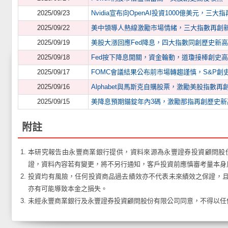
2025/09/23
Nvidia宣布向OpenAI投資1000億美元，三大
2025/09/22
美中領導人熱線激勵市場情緒，三大指數再創
2025/09/19
美股大漲回應Fed降息，四大指數同創歷史新高
2025/09/18
Fed按下降息開關，資金輪動，道瓊接棒創史高
2025/09/17
FOMC會議結果公布前市場轉趨謹慎，S&P創
2025/09/16
Alphabet與馬斯克自購股票，激勵美股指數再
2025/09/15
美降息預期錨錠年內3碼，激勵那指再創歷史新
附註
本研究報告由永豐商業銀行提供，資料來源為永豐證券投資顧問股
證，資料內容若有變更，將不另行通知，客戶投資前應慎審考量本身
投資均有風險，任何投資商品過去績效亦不代表未來績效之保證，
亦有可能導致本金之損失。
未經永豐商業銀行及永豐證券投資顧問股份有限公司同意，不得以任